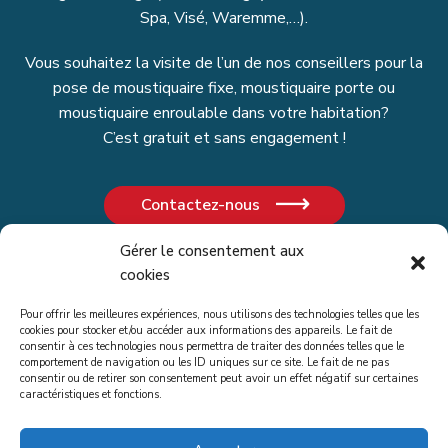
Spa, Visé, Waremme,…).
Vous souhaitez la visite de l’un de nos conseillers pour la
pose de moustiquaire fixe, moustiquaire porte ou
moustiquaire enroulable dans votre habitation?
C’est gratuit et sans engagement !
Contactez-nous
Gérer le consentement aux
cookies
Pour offrir les meilleures expériences, nous utilisons des technologies telles que les
Copyright Matterne Outdoor SRL (BE775.785.709) © 2023 |
cookies pour stocker et/ou accéder aux informations des appareils. Le fait de
consentir à ces technologies nous permettra de traiter des données telles que le
Installateur de volets électriques en Belgique |
Mentions
comportement de navigation ou les ID uniques sur ce site. Le fait de ne pas
légales
|
Politique de cookies et RGPD
consentir ou de retirer son consentement peut avoir un effet négatif sur certaines
Matterne Outdoor Liège | Voie de l'Ardenne, 117 - 4053
caractéristiques et fonctions.
Embourg (Chaudfontaine) - +32 (0)4 265 49 28
Matterne Outdoor Marche | Zoning de la Pîrîre – Rue du Parc